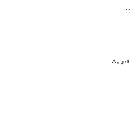
.…
 الذي يبثّ…