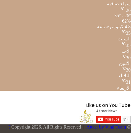
سماء صافية
℃
26
35º - 26º
62%
4.8 كيلومتر/ساعة
℃
35
السبت
℃
35
الأحد
℃
30
الأثنين
℃
30
الثلاثاء
℃
31
الأربعاء
Like us on You Tube
Attaer by Viral Team®
© Copyright 2026, All Rights Reserved |