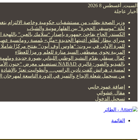
السبت, أغسطس 8 2026
أخبار عاجلة
وزير الصحة يطلب من مستشفيات حكومية وخاصة الالتزام بتغط
ليلة “موسيقى الحجرة” بين الفلهارمونية والشباب
الكسندر الحاج يفاجئ جمهوره بإصدار “سلامك بالعين” باللهجة ا
ميراي بيطار تُطلق أغنيتها الجديدة «ميِّل» بلمسة رومانسية عصر
للمرة الأولى في بيروت: “هاوس أوف أيون” يفتتح مركزًا شاملًا 
المربية نجوى مصطفى السيد منارة للعلم ورمزا للعطاء
كمال سيقلي يقدّم النشيد الوطني اللبناني بصورة جديدة وملهمة
بالفيديو والصور: غاليري NABAD تستضيف معرض “جنون الأمل” للنحاتة السورية صفاء الست
لمسة د. هراتش تُلفت نادين الراسي… وأنطوانيت تعتزّ بالإشادة
من سيحمل شعلة الإبداع والتميز في الدورة التاسعة لمهرجان ا
إضافة عمود جانبي
مقال عشوائي
تسجيل الدخول
القائمة