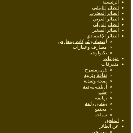
الرئيسية
الطائر اللبناني
الطائر المغترب
الطائر العربي
الطائر الدولي
الطائر الصغير
الطائر الإقتصادي
إقتصاد وشركات ومعارض
مصارف وعقارات
تكنولوجيا
منوعات
متفرقات
فن ومسرح
ثقافة وتربية
صحة وتغذية
أزياء وموضة
طب
رياضة
بيئة وزراعة
مجتمع
سياحة
الملحق
عن الطائر
من نحن