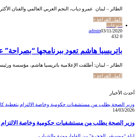
الطائر – لبنان عمرو دياب، النجم العربي العالمي والفنان الأك
أكمل القراءة »
منوعات
admin
03/11/2020
432
0
باتريسيا هاشم تعود ببرنامجها “بصراحة” 
الطائر – لبنان: أطلقت الإعلامية باتريسيا هاشم، مؤسسة ورئيس
أكمل القراءة »
أحدث الأخبار
وزير الصحة يطلب من مستشفيات حكومية وخاصة الالتزام بتغطية كام
14/03/2026
وزير الصحة يطلب من مستشفيات حكومية وخاصة الالتزام ب
ليلة “موسيقى الحجرة” بين الفلهارمونية والشباب