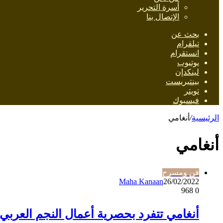
أسرة التحرير
الإتصال بنا
بحث عن
تيلقرام
انستقرام
يوتيوب
لينكدإن
بينتيريست
تويتر
فيسبوك
الرئيسية
/
أنغامي
أنغامي
فن ومسرح
Maha Kanaan
26/02/2022
968
0
أنغامي تتفرد بحصرية أعمال النجم العربي