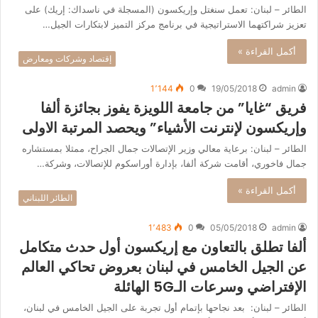
الطائر – لبنان: تعمل سنغتل وإريكسون (المسجلة في ناسداك: إريك) على
تعزيز شراكتهما الاستراتيجية في برنامج مركز التميز لابتكارات الجيل…
أكمل القراءة »
إقتصاد وشركات ومعارض
1٬144
0
19/05/2018
admin
فريق “غايا” من جامعة اللويزة يفوز بجائزة ألفا
وإريكسون لإنترنت الأشياء” ويحصد المرتبة الاولى
الطائر – لبنان: برعاية معالي وزير الإتصالات جمال الجراح، ممثلا بمستشاره
جمال فاخوري، أقامت شركة ألفا، بإدارة أوراسكوم للإتصالات، وشركة…
أكمل القراءة »
الطائر اللبناني
1٬483
0
05/05/2018
admin
ألفا تطلق بالتعاون مع إريكسون أول حدث متكامل
عن الجيل الخامس في لبنان بعروض تحاكي العالم
الإفتراضي وسرعات الـ5G الهائلة
الطائر – لبنان: بعد نجاحها بإتمام أول تجربة على الجيل الخامس في لبنان،