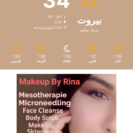
34
”
ج
ب
م
بيروت
35º - 30º
ي
ه
57%
ن
و
3.52 كيلومتر/ساعة
ا
سماء صافية
ر
ل
ه
ف
ب
ل
إ
ه
ص
30
30
30
37
35
℃
℃
℃
℃
℃
ا
د
الأحد
الأثنين
الثلاثاء
الأربعاء
الخميس
ر
ا
م
ر
و
“
ن
س
ي
ل
ة
ا
و
م
ا
ك
ل
ب
ش
ا
ب
ل