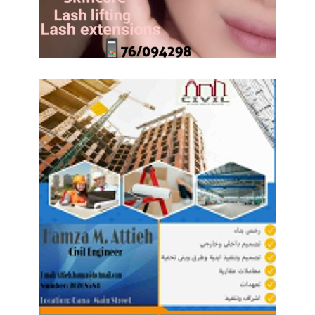
ا
ع
ب
ي
ن
”
ب
ا
ل
ل
ه
ج
ة
ا
ل
م
ص
ر
ي
ة