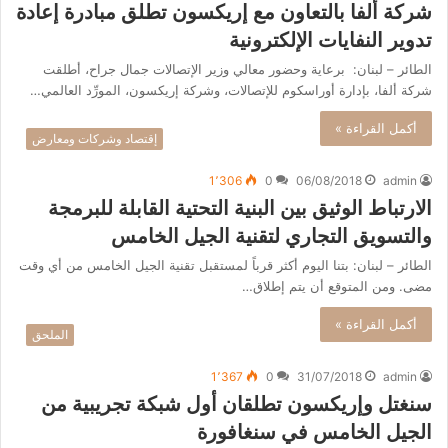
شركة ألفا بالتعاون مع إريكسون تطلق مبادرة إعادة
تدوير النفايات الإلكترونية
الطائر – لبنان: برعاية وحضور معالي وزير الإتصالات جمال جراح، أطلقت
شركة ألفا، بإدارة أوراسكوم للإتصالات، وشركة إريكسون، المورِّد العالمي…
أكمل القراءة »
إقتصاد وشركات ومعارض
1٬306
0
06/08/2018
admin
الارتباط الوثيق بين البنية التحتية القابلة للبرمجة
والتسويق التجاري لتقنية الجيل الخامس
الطائر – لبنان: بتنا اليوم أكثر قرباً لمستقبل تقنية الجيل الخامس من أي وقت
مضى. ومن المتوقع أن يتم إطلاق…
أكمل القراءة »
الملحق
1٬367
0
31/07/2018
admin
سنغتل وإريكسون تطلقان أول شبكة تجريبية من
الجيل الخامس في سنغافورة