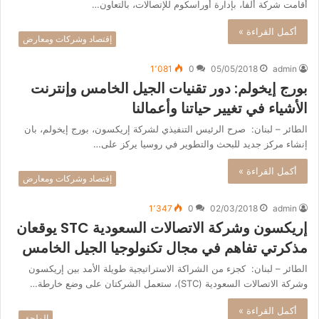
أقامت شركة ألفا، بإدارة أوراسكوم للإتصالات، بالتعاون…
أكمل القراءة »
إقتصاد وشركات ومعارض
1٬081
0
05/05/2018
admin
بورج إيخولم: دور تقنيات الجيل الخامس وإنترنت
الأشياء في تغيير حياتنا وأعمالنا
الطائر – لبنان: صرح الرئيس التنفيذي لشركة إريكسون، بورج إيخولم، بان
إنشاء مركز جديد للبحث والتطوير في روسيا يركز على…
أكمل القراءة »
إقتصاد وشركات ومعارض
1٬347
0
02/03/2018
admin
إريكسون وشركة الاتصالات السعودية STC يوقعان
مذكرتي تفاهم في مجال تكنولوجيا الجيل الخامس
الطائر – لبنان: كجزء من الشراكة الاستراتيجية طويلة الأمد بين إريكسون
وشركة الاتصالات السعودية (STC)، ستعمل الشركتان على وضع خارطة…
أكمل القراءة »
الملحق