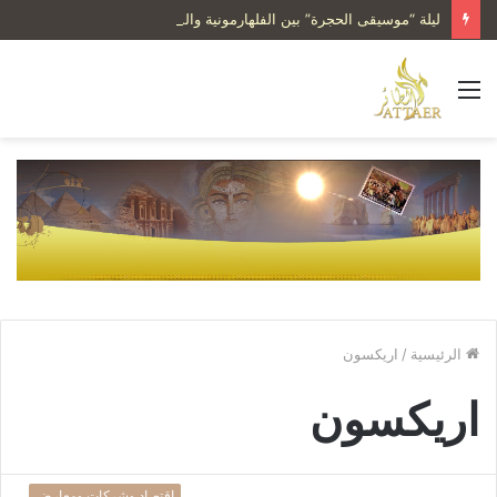
ليلة “موسيقى الحجرة” بين الفلهارمونية والشباب
القائمة
الرئيسية
/
اريكسون
اريكسون
إقتصاد وشركات ومعارض