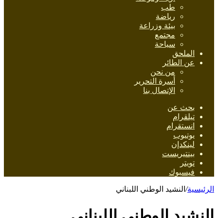
طب
رياضة
بيئة وزراعة
مجتمع
سياحة
الملحق
عن الطائر
من نحن
أسرة التحرير
الإتصال بنا
بحث عن
تيلقرام
انستقرام
يوتيوب
لينكدإن
بينتيريست
تويتر
فيسبوك
الرئيسية
/
النشيد الوطني اللبناني
النشيد الوطني اللبناني