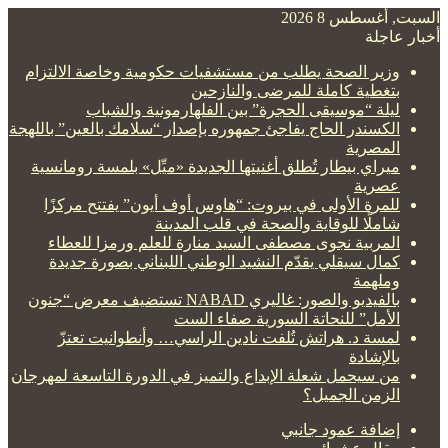
السبت, أغسطس 8 2026
أخبار عاجلة
وزير الصحة يطلب من مستشفيات حكومية وخاصة الالتزام
بتغطية كاملة للمرضى والنازحين
ليلة “موسيقى الحجرة” بين الفلهارمونية والشباب
الكسندر الحاج يفاجئ جمهوره بإصدار “سلامك بالعين” باللهجة
المصرية
ميراي بيطار تُطلق أغنيتها الجديدة «ميِّل» بلمسة رومانسية
عصرية
للمرة الأولى في بيروت: “هاوس أوف أيون” يفتتح مركزًا
شاملًا للوقاية والصحة في قلب المدينة
المربية نجوى مصطفى السيد منارة للعلم ورمزا للعطاء
كمال سيقلي يقدّم النشيد الوطني اللبناني بصورة جديدة
وملهمة
بالفيديو والصور: غاليري NABAD تستضيف معرض “جنون
الأمل” للنحاتة السورية صفاء الست
لمسة د. هراتش تُلفت نادين الراسي… وأنطوانيت تعتزّ
بالإشادة
من سيحمل شعلة الإبداع والتميز في الدورة التاسعة لمهرجان
الزمن الجميل؟
إضافة عمود جانبي