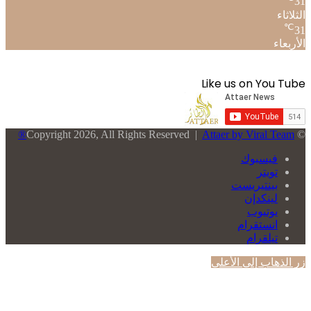
31
الثلاثاء
℃
31
الأربعاء
Like us on You Tube
Attaer by Viral Team®
© Copyright 2026, All Rights Reserved |
فيسبوك
تويتر
بينتيريست
لينكدإن
يوتيوب
انستقرام
تيلقرام
زر الذهاب إلى الأعلى