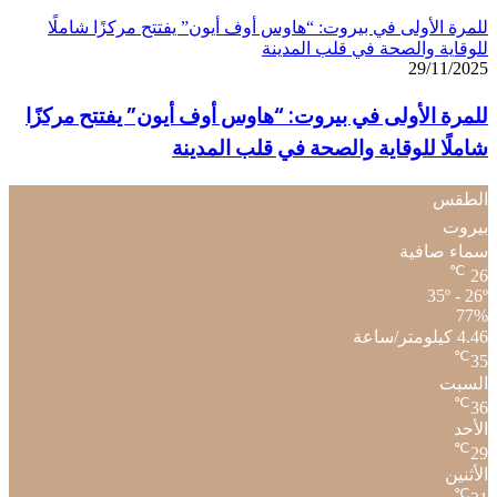
للمرة الأولى في بيروت: “هاوس أوف أيون” يفتتح مركزًا شاملًا
للوقاية والصحة في قلب المدينة
29/11/2025
للمرة الأولى في بيروت: “هاوس أوف أيون” يفتتح مركزًا
شاملًا للوقاية والصحة في قلب المدينة
الطقس
بيروت
سماء صافية
℃
26
35º - 26º
77%
4.46 كيلومتر/ساعة
℃
35
السبت
℃
36
الأحد
℃
29
الأثنين
℃