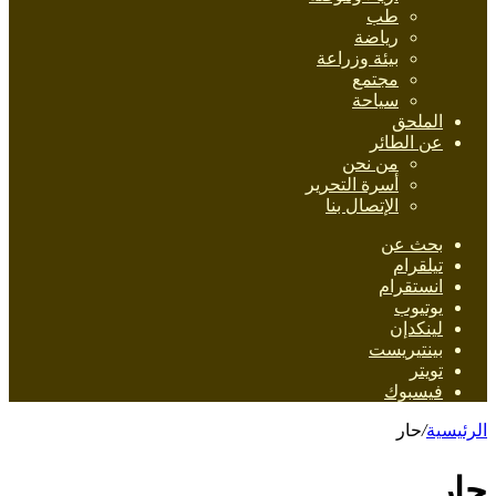
طب
رياضة
بيئة وزراعة
مجتمع
سياحة
الملحق
عن الطائر
من نحن
أسرة التحرير
الإتصال بنا
بحث عن
تيلقرام
انستقرام
يوتيوب
لينكدإن
بينتيريست
تويتر
فيسبوك
الرئيسية
/
حار
حار