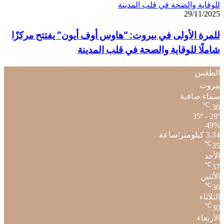
للوقاية والصحة في قلب المدينة
29/11/2025
للمرة الأولى في بيروت: “هاوس أوف أيون” يفتتح مركزًا
شاملًا للوقاية والصحة في قلب المدينة
الطقس
بيروت
سماء صافية
℃
30
35º - 28º
49%
3.34 كيلومتر/ساعة
℃
35
الأحد
℃
37
الأثنين
℃
30
الثلاثاء
℃
30
الأربعاء