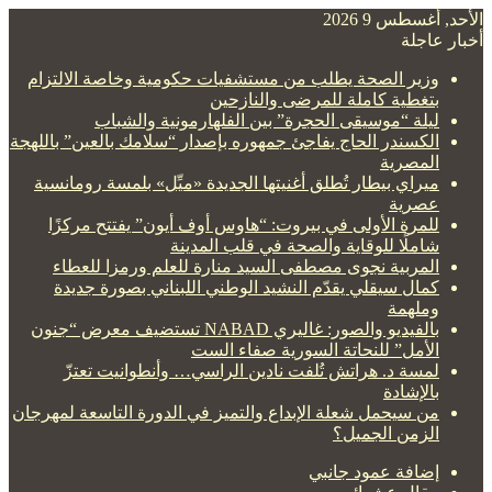
الأحد, أغسطس 9 2026
أخبار عاجلة
وزير الصحة يطلب من مستشفيات حكومية وخاصة الالتزام
بتغطية كاملة للمرضى والنازحين
ليلة “موسيقى الحجرة” بين الفلهارمونية والشباب
الكسندر الحاج يفاجئ جمهوره بإصدار “سلامك بالعين” باللهجة
المصرية
ميراي بيطار تُطلق أغنيتها الجديدة «ميِّل» بلمسة رومانسية
عصرية
للمرة الأولى في بيروت: “هاوس أوف أيون” يفتتح مركزًا
شاملًا للوقاية والصحة في قلب المدينة
المربية نجوى مصطفى السيد منارة للعلم ورمزا للعطاء
كمال سيقلي يقدّم النشيد الوطني اللبناني بصورة جديدة
وملهمة
بالفيديو والصور: غاليري NABAD تستضيف معرض “جنون
الأمل” للنحاتة السورية صفاء الست
لمسة د. هراتش تُلفت نادين الراسي… وأنطوانيت تعتزّ
بالإشادة
من سيحمل شعلة الإبداع والتميز في الدورة التاسعة لمهرجان
الزمن الجميل؟
إضافة عمود جانبي