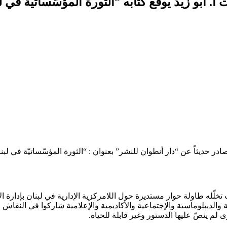
 أبو زيد يوقع كتابه “الثورة المؤسّساتيّة في ل
ادر حديثاً عن “دار أنطوان للنشر” بعنوان : “الثورة المؤسّساتيّة في لب
 طاولة حوار مستديرة حول اللامركزية الإدارية في لبنان بإدارة الإعل
الديبلوماسية والإجتماعية والأكاديمية والإعلامية شاركوا في النقاش 
لم ينصّ عليها الدستور وغير قابلة للحياة.