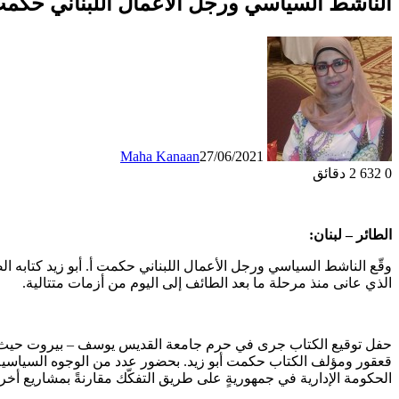
الناشط السياسي ورجل الأعمال اللبناني حكمت أ.
Maha Kanaan
27/06/2021
0
632
2 دقائق
الطائر – لبنان:
وقّع الناشط السياسي ورجل الأعمال اللبناني حكمت أ. أبو زيد كتابه الص
الذي عانى منذ مرحلة ما بعد الطائف إلى اليوم من أزمات متتالية.
حفل توقيع الكتاب جرى في حرم جامعة القديس يوسف – بيروت حيث تخلّله
قعقور ومؤلف الكتاب حكمت أبو زيد. بحضور عدد من الوجوه السياسية و
الحكومة الإدارية في جمهوريةٍ على طريق التفكّك مقارنةً بمشاريع أخرى 