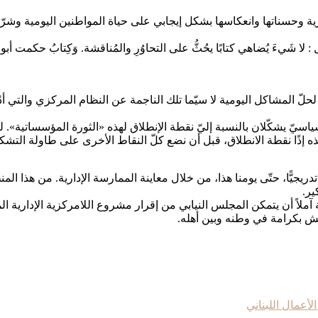
حسناتها وانعكاسها بشكل إيجابي على حياة المواطنين اليومية وشرّ ح 
ا شَيءَ يُضاهي كتابًا يحُثُّ على التحاوُرِ والمُناقشة. وَكِتابُ حكمت أبو ز
ل لحلّ المشاكل اليومية لا سيّما تلك الناجمة عن النظام المركزي وال
اسيّ يشكّلان بالنسبة إليّ نقطة الإنطلاق لهذه «الثورة المؤسساتية». ل
 لتكن هذه إذًا نقطة الانطلاق، قبل أن نضع كلّ النقاط الأخرى على طاولة الت
جيًّا، حتّى يومنا هذا، من خلال معاينة الممارسة الإدارية. من هذا الم
ير.
ملاً أن يتمكن المجلس النيابي من إقرار مشروع اللامركزية الإدارية الم
يش بكرامة في وطنه وبين أهله.
لأعمال اللبناني