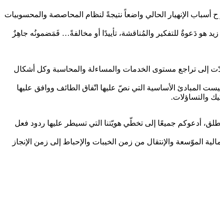
أسباب الإنهيار الحالي واضعاً نتيجةً لنظام المحاصصة والمحسوبيات
يد هو دَعوةٌ للتفكير والمُناقشة، تأييدًا أو مخالفةً… فَمَضمونُه جاهِزٌ
تي أدّت إلى تراجع مستوى الخدمات والمساءلة والمحاسبة وكل أشكال
يست المبادئ الأساسية التي نصّ عليها اتّفاق الطائف ووافق عليها
شكيك والتساؤلات.
نطلق، أدعوكم جميعًا إلى تخطّي هويّتنا التي تسيطر عليها ردود فعل
الية الموّسعة والإنتقال من زمن الخيبات والإحباط إلى زمن الإنجاز