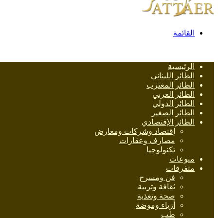
القائمة
الرئيسية
الطائر اللبناني
الطائر المغترب
الطائر العربي
الطائر الدولي
الطائر الصغير
الطائر الإقتصادي
إقتصاد وشركات ومعارض
مصارف وعقارات
تكنولوجيا
منوعات
متفرقات
فن ومسرح
ثقافة وتربية
صحة وتغذية
أزياء وموضة
طب