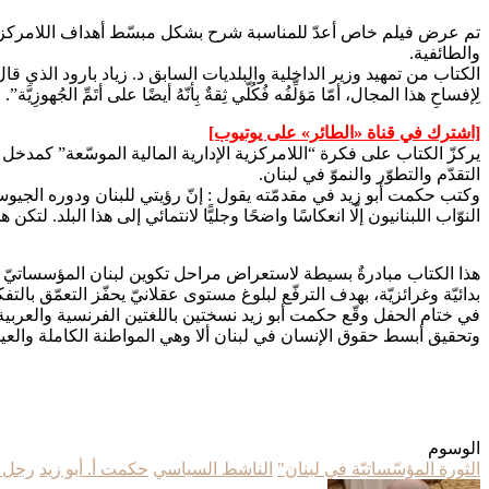
تم عرض فيلم خاص أعدّ للمناسبة شرح بشكل مبسّط أهداف اللامركزية و
والطائفية.
الكتاب من تمهيد وزير الداخلية والبلديات السابق د. زياد بارود الذي قال : ل
لِإفساحِ هذا المجال، أمّا مَؤلِّفُه فُكُلّي ثِقةٌ بِأنّهُ أيضًا على أتَمِّ الجُهوزِيَّة”.
[اشترك في قناة ‫«الطائر» على يوتيوب]
يركزّ الكتاب على فكرة “اللامركزية الإدارية المالية الموسّعة” كمدخ
التقدّم والتطوّر والنموّ في لبنان.
وكتب حكمت أبو زيد في مقدمّته يقول : إنّ رؤيتي للبنان ودوره الجيوسي
النوّاب اللبنانيون إلّا انعكاسًا واضحًا وجليًّا لانتمائي إلى هذا البلد.
هذا الكتاب مبادرةٌ بسيطة لاستعراض مراحل تكوين لبنان المؤسساتيّ تدري
بدائيّة وغرائزيّة، بهدف الترفّع لبلوغ مستوى عقلانيّ يحفّز التعمّق بالتفك
في ختام الحفل وقّع حكمت أبو زيد نسختين باللغتين الفرنسية والعربية آ
وتحقيق أبسط حقوق الإنسان في لبنان ألا وهي المواطنة الكاملة والع
الوسوم
الثورة المؤسّساتيّة في لبنان"
الناشط السياسي
حكمت أ. أبو زيد
رجل ا