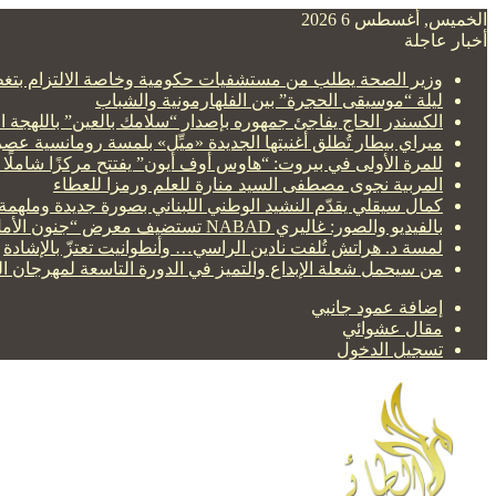
الخميس, أغسطس 6 2026
أخبار عاجلة
وزير الصحة يطلب من مستشفيات حكومية وخاصة الالتزام بتغط
ليلة “موسيقى الحجرة” بين الفلهارمونية والشباب
الكسندر الحاج يفاجئ جمهوره بإصدار “سلامك بالعين” باللهجة ا
ميراي بيطار تُطلق أغنيتها الجديدة «ميِّل» بلمسة رومانسية عصر
للمرة الأولى في بيروت: “هاوس أوف أيون” يفتتح مركزًا شاملًا 
المربية نجوى مصطفى السيد منارة للعلم ورمزا للعطاء
كمال سيقلي يقدّم النشيد الوطني اللبناني بصورة جديدة وملهمة
بالفيديو والصور: غاليري NABAD تستضيف معرض “جنون الأمل” للنحاتة السورية صفاء الست
لمسة د. هراتش تُلفت نادين الراسي… وأنطوانيت تعتزّ بالإشادة
من سيحمل شعلة الإبداع والتميز في الدورة التاسعة لمهرجان ا
إضافة عمود جانبي
مقال عشوائي
تسجيل الدخول