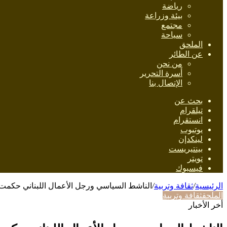
رياضة
بيئة وزراعة
مجتمع
سياحة
الملحق
عن الطائر
من نحن
أسرة التحرير
الإتصال بنا
بحث عن
تيلقرام
انستقرام
يوتيوب
لينكدإن
بينتيريست
تويتر
فيسبوك
الرئيسية
/
ثقافة وتربية
/
الناشط السياسي ورجل الأعمال اللبناني حكمت أ. أ
الملحق
ثقافة وتربية
أخر الأخبار