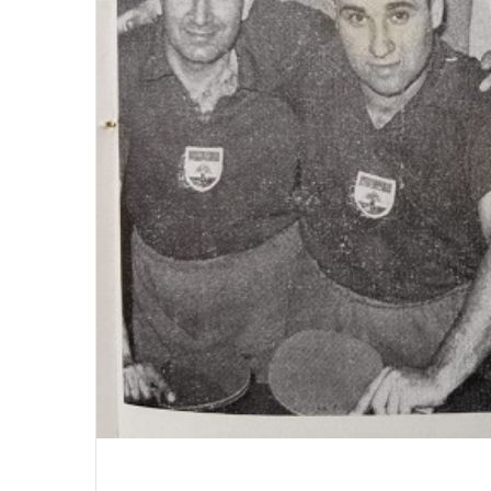
ل
ل
م
ر
ة
ا
29/11/2025
ل
للمرة الأولى في بيروت: “هاوس أوف
أ
تها الجديدة «ميِّل»
أيون” يفتتح مركزًا شاملًا للوقاية والصحة
و
ية
في قلب المدينة
ل