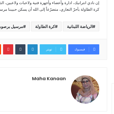
ل
إن نادي انترانيك، ادارة وأعضاء وأجهزة فنية ولاعبات ولاعبين، ال
»
كرة الطاولة بأحرّ التعازي، متضرّعاً إلى الله أن يسكن حبيبنا مرسي
ب
ل
م
الرياضة اللبنانية
كرة الطاولة
مرسيل برصوم
س
ة
ر
لينكدإن
‏Tumblr
بينتيريست
و
فيسبوك
تويتر
م
ا
ن
س
ي
ة
Maha Kanaan
ع
ص
ر
ي
ة