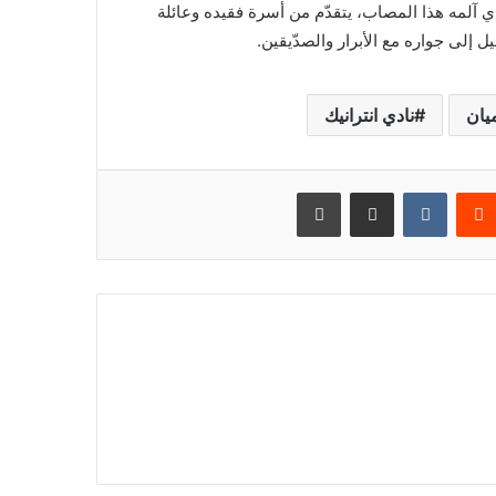
”
ذي آلمه هذا المصاب، يتقدّم من أسرة فقيده وعائلة
ي
ل إلى جواره مع الأبرار والصدّيقين.
ف
ت
ت
يان
نادي انترانيك
ح
م
ر
‏Reddit
‏VKontakte
مشاركة عبر البريد
طباعة
ك
زً
ا
ش
ا
م
لً
ا
ل
ل
و
ق
ا
ي