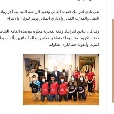
تُ
ط
نعى نادي انترانيك فقيده الغالي وفقيد الرياضة اللبنانية، آخر ر
ل
البطل والمدرّب القدير والاداري المثابر ورمز للوفاء والالتزام.
ق
أ
غ
وقد كان لنادي انترانيك وقفة تقديرية معبّرة مع هذه القامة الشا
ن
ي
كثيرة، وأيقونة حية لكرة الطاولة.
ت
ه
ا
ا
ل
ج
د
ي
د
ة
«
م
يِّ