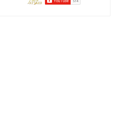
ر
ي
ة