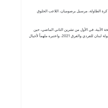
ى
ف
واد كرة الطاولة، مرسيل برصوميان، اللاعب الخلوق
ي
ب
ي
ر
مخة الأبية، في الأول من تشرين الثاني الماضي، حين
و
خصّه بتكريم لمناسبة الاحتفاء ببطلاته وأبطاله الفائزين بألقاب بطولة لبنان للفردي والفرق 2021، واعتبره ملهماً لأجيال
ت
:
“
ه
ا
و
س
أ
و
ف
أ
ي
و
ن