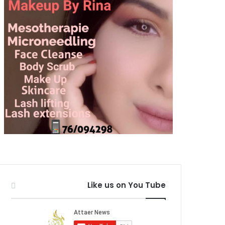
ي
ل
ة
ا
و
م
ا
ك
ل
ب
ش
ا
ب
ل
ا
ع
ب
ي
ن
”
ب
ا
ل
ل
ه
ج
ة
Like us on You Tube
ا
ل
م
ص