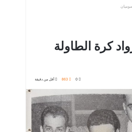
صوميان
واد كرة الطاولة
0
863
أقل من دقيقة