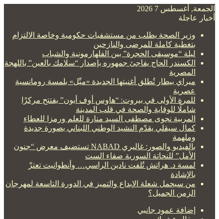
الجمعة, أغسطس 7 2026
أخبار عاجلة
وزير الصحة يطلب من مستشفيات حكومية وخاصة الالتزام
بتغطية كاملة للمرضى والنازحين
ليلة “موسيقى الحجرة” بين الفلهارمونية والشباب
الكسندر الحاج يفاجئ جمهوره بإصدار “سلامك بالعين” باللهجة
المصرية
ميراي بيطار تُطلق أغنيتها الجديدة «ميِّل» بلمسة رومانسية
عصرية
للمرة الأولى في بيروت: “هاوس أوف أيون” يفتتح مركزًا
شاملًا للوقاية والصحة في قلب المدينة
المربية نجوى مصطفى السيد منارة للعلم ورمزا للعطاء
كمال سيقلي يقدّم النشيد الوطني اللبناني بصورة جديدة
وملهمة
بالفيديو والصور: غاليري NABAD تستضيف معرض “جنون
الأمل” للنحاتة السورية صفاء الست
لمسة د. هراتش تُلفت نادين الراسي… وأنطوانيت تعتزّ
بالإشادة
من سيحمل شعلة الإبداع والتميز في الدورة التاسعة لمهرجان
الزمن الجميل؟
إضافة عمود جانبي