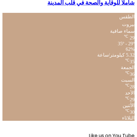
شاملًا للوقاية والصحة في قلب المدينة
الطقس
بيروت
سماء صافية
℃
29
35º - 29º
62%
5.32 كيلومتر/ساعة
℃
35
الجمعة
℃
36
السبت
℃
28
الأحد
℃
29
الأثنين
℃
30
الثلاثاء
Like us on You Tube