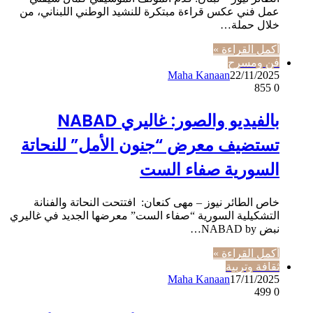
عمل فني عكس قراءة مبتكرة للنشيد الوطني اللبناني، من
خلال حملة…
أكمل القراءة »
فن ومسرح
Maha Kanaan
22/11/2025
855
0
بالفيديو والصور: غاليري NABAD
تستضيف معرض “جنون الأمل” للنحاتة
السورية صفاء الست
خاص الطائر نيوز – مهى كنعان: افتتحت النحاتة والفنانة
التشكيلية السورية “صفاء الست” معرضها الجديد في غاليري
نبض NABAD by…
أكمل القراءة »
ثقافة وتربية
Maha Kanaan
17/11/2025
499
0