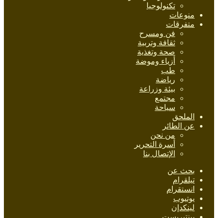
تكنولوجيا
منوعات
متفرقات
فن ومسرح
ثقافة وتربية
صحة وتغذية
أزياء وموضة
طب
رياضة
بيئة وزراعة
مجتمع
سياحة
الملحق
عن الطائر
من نحن
أسرة التحرير
الإتصال بنا
بحث عن
تيلقرام
انستقرام
يوتيوب
لينكدإن
بينتيريست