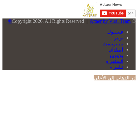
Attaer by Viral Team®
© Copyright 2026, All Rights Reserved |
فيسبوك
تويتر
بينتيريست
لينكدإن
يوتيوب
انستقرام
تيلقرام
زر الذهاب إلى الأعلى