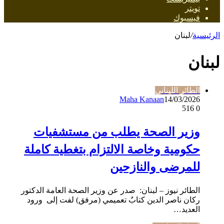
تويتر
فيسبوك
الرئيسية
/
لبنان
لبنان
الطائر اللبناني
Maha Kanaan
14/03/2026
516
0
وزير الصحة يطلب من مستشفيات
حكومية وخاصة الالتزام بتغطية كاملة
للمرضى والنازحين
الطائر نيوز – لبنان: صدر عن وزير الصحة العامة الدكتور
ركان ناصر الدين كتابٌ تعميمي (مرفق) لفت إلى ورود
العديد…