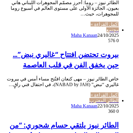
الطائر نيوز – روما: أحرز مصمّم المجوهرات اللبناني هاني
بعيون، الجائزة الأولى على مستوى العالم في أسبوع روما
للمجوهرات، حيث…
أكمل القراءة »
مجتمع
Maha Kanaan
24/10/2025
576
0
بيروت تحتضن افتتاح “غاليري نبض”…
حين يخفق الفن في قلب العاصمة
خاص الطائر نيوز – مهى كنعان افتُتح مساء أمس في بيروت
غاليري “نبض” (NABAD by JAH)، في احتفال فني راقٍ…
أكمل القراءة »
الطائر المغترب
Maha Kanaan
22/10/2025
360
0
الطائر نيوز يلتقي حسام شحوري: “من