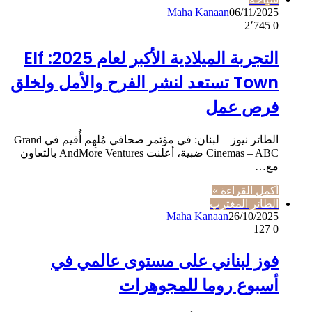
Maha Kanaan
06/11/2025
2٬745
0
التجربة الميلادية الأكبر لعام 2025: Elf
Town تستعد لنشر الفرح والأمل ولخلق
فرص عمل
الطائر نيوز – لبنان: في مؤتمر صحافي مُلهِم أُقيم في Grand
Cinemas – ABC ضبية، أعلنت AndMore Ventures بالتعاون
مع…
أكمل القراءة »
الطائر المغترب
Maha Kanaan
26/10/2025
127
0
فوز لبناني على مستوى عالمي في
أسبوع روما للمجوهرات