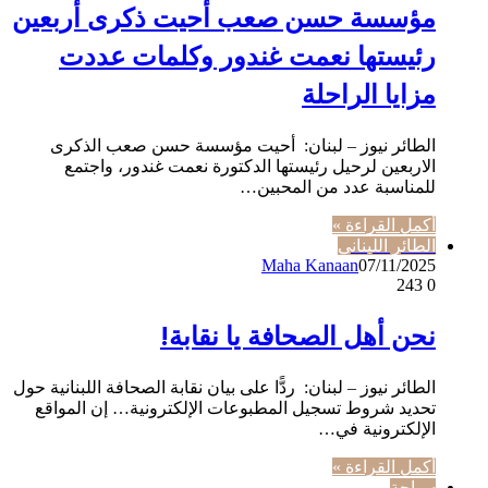
مؤسسة حسن صعب أحيت ذكرى أربعين
رئيستها نعمت غندور وكلمات عددت
مزايا الراحلة
الطائر نيوز – لبنان: أحيت مؤسسة حسن صعب الذكرى
الاربعين لرحيل رئيستها الدكتورة نعمت غندور، واجتمع
للمناسبة عدد من المحبين…
أكمل القراءة »
الطائر اللبناني
Maha Kanaan
07/11/2025
243
0
نحن أهل الصحافة يا نقابة!
الطائر نيوز – لبنان: ردًّا على بيان نقابة الصحافة اللبنانية حول
تحديد شروط تسجيل المطبوعات الإلكترونية… إن المواقع
الإلكترونية في…
أكمل القراءة »
سياحة